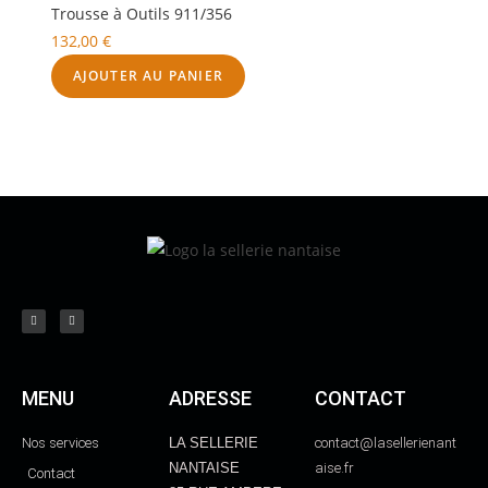
Trousse à Outils 911/356
132,00
€
AJOUTER AU PANIER
MENU
ADRESSE
CONTACT
Nos services
LA SELLERIE
contact@lasellerienant
NANTAISE
aise.fr
Contact